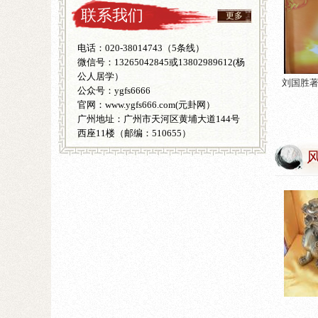
联系我们
更多
电话：020-38014743（5条线）
微信号：13265042845或13802989612(杨
公人居学）
刘国胜
公众号：
ygfs6666
官网：www.ygfs666.com(元卦网）
广州地址：广州市天河区黄埔大道144号
西座11楼（邮编：510655）