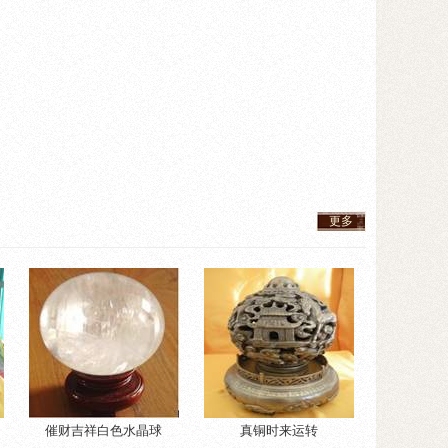
更多
催财吉祥白色水晶球
真铜时来运转