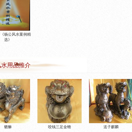
著《杨公风水案例精
选》
风水用品推介
貔貅
咬钱三足金蟾
送子麒麟