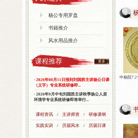
杨公专用罗盘
书籍推介
风水用品推介
课程推荐
更多
中杨院7.
· 2026年08月11日报到刘国胜主讲杨公日课
（义字）专业系统研修即...
· 2026年9月中旬刘国胜主讲秋季杨公人居
环境学专业系统研修即将举行...
课程资讯
/
主讲师资
/
研修课纲
实践实训
/
历届风水
/
历届日课