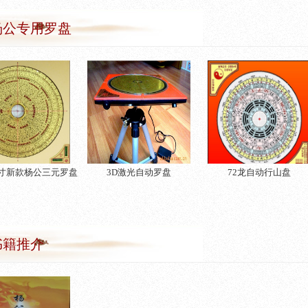
杨公专用罗盘
2寸新款杨公三元罗盘
3D激光自动罗盘
72龙自动行山盘
书籍推介